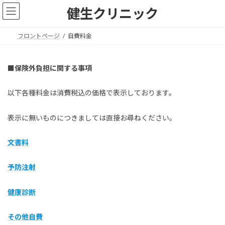
コ
ナ
健生クリニック
ン
ビ
テ
ゲ
フロントページ
自費料金
ン
ー
ツ
シ
■保険外負担に関する事項
へ
ョ
ス
ン
以下各種料金は消費税込の価格で表示しております。
キ
に
ッ
移
表示に無いものにつきましては直接お尋ねください。
プ
動
文書料
予防注射
健康診断
その他自費