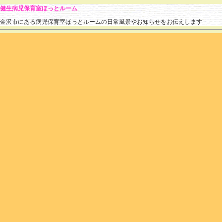
健生病児保育室ほっとルーム
金沢市にある病児保育室ほっとルームの日常風景やお知らせをお伝えします
» その他
のブログ記事
すごい雪でしたね
hotroomstaff
(
2026.01.27 18:24
)
|
その他
,
流行している疾患
|
個別ページ
|
コメント