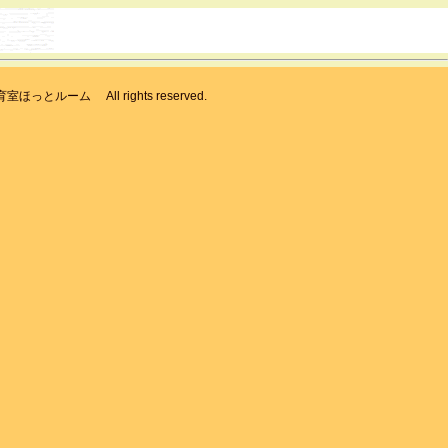
っとルーム All rights reserved.