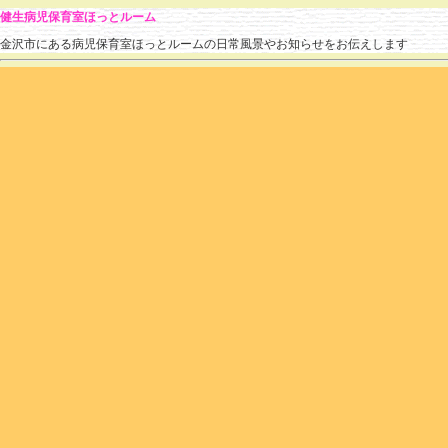
健生病児保育室ほっとルーム
金沢市にある病児保育室ほっとルームの日常風景やお知らせをお伝えします
» 2021 » 7月
のブログ記事
7月の利用状況
hotroomstaff
(
2021.07.30 15:21
)
|
あそび
,
利用状況
|
個別ページ
|
コメントはまだあ
気がつけば、7月も終わります。
子どもたちも夏休みに入りました。
昨年同様、夏を満喫！とはいかない状況ですが
そのときどきに経験できることをしていきたいですね(^^)
7月はのべ92名のお子様が利用されました。
RSウイルス感染症の大流行があり、