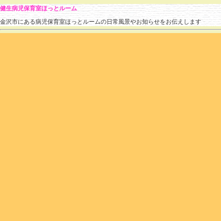
健生病児保育室ほっとルーム
金沢市にある病児保育室ほっとルームの日常風景やお知らせをお伝えします
» 2019 » 3月
のブログ記事
3月の利用状況と2018年度ご報告
hotroomstaff
(
2019.03.29 10:37
)
|
その他
|
個別ページ
|
コメントはまだありません
そろそろ桜の開花宣言…という時期になりました。
今日はぽかぽかと気持ちがいい天気です。
3月はのべ70名のお子さまが利用されました。
久しぶりに100名以下の入室でした。
インフルエンザB型の大流行もなく（今シーズンは2名のみ入室でした）
2月までの大混雑から一転! 静かな1か月となりました。
インフルエンザの入室はほとんどありませんでしたが