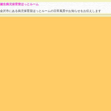
健生病児保育室ほっとルーム
金沢市にある病児保育室ほっとルームの日常風景やお知らせをお伝えします
» 2025 » 2月
のブログ記事
1月、2月の利用状況
hotroomstaff
(
2025.02.28 11:25
)
|
利用状況
,
流行している疾患
|
個別ページ
|
コメン
本当に久しぶりの更新となってしまいました(~_~;)
3月からは、せめて週1回更新できるようにしたいです。
さて、1月は155名、2月は102名のお子さまがご利用されました。
1月は、年末年始のインフルエンザや新型コロナの流行があり
インフルエンザA型の申し込みがとても多かったです。
連日30名以上の利用希望があり