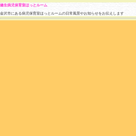
健生病児保育室ほっとルーム
金沢市にある病児保育室ほっとルームの日常風景やお知らせをお伝えします
» 2025 » 10月
のブログ記事
インフルエンザ
hotroomstaff
(
2025.10.17 15:36
)
|
あそび
,
流行している疾患
|
個別ページ
|
コメント
夏からぽつぽつと申し込みがあったインフルエンザ。
石川県も流行期に入ったそうです。
今年は早く流行することが予想されたので
職員のワクチン接種もかなり早めに行いました。
そのため、今週からインフルエンザの受け入れを開始いたしました。
小さい部屋なので、2～3名の入室となりますが
開室時間中でしたらお電話でお問い合わせください。