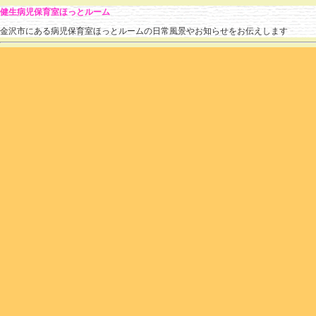
健生病児保育室ほっとルーム
金沢市にある病児保育室ほっとルームの日常風景やお知らせをお伝えします
９月の利用状況
hotroomstaff
(
2025.10.10 13:29
)
|
利用状況
,
流行している疾患
|
個別ページ
|
コメン
日中も風が心地よい季節になりました。
朝晩の寒暖差が激しく、衣類の調節も難しいですね(^_^;)
9月はのべ143名のお子さまが利用されました。
マイコプラズマ感染症の入室がポツポツありました。
また、季節の変わり目で喘鳴がひどかったり咳込みがひどいお子さまも多か
また、入室前の診察で新型コロナだったお子さまも少数ですがいらっしゃ
過ごしやすい季節になり、楽しい行事も目白押しです。