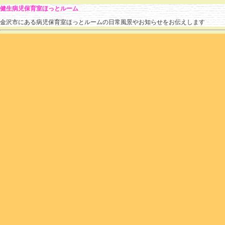
健生病児保育室ほっとルーム
金沢市にある病児保育室ほっとルームの日常風景やお知らせをお伝えします
» 2014 » 9月 » 10
のブログ記事
月・火曜日の様子
hotroomstaff
(
2014.09.10 14:56
)
|
あそび
|
個別ページ
|
コメントはまだありません
月曜日はまったり少なかったほっとルームも、
火曜日にはたくさんのお友だちが！
初利用のお子さんも多かったです(^^)