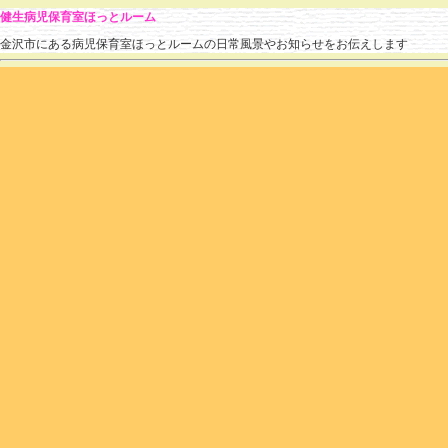
健生病児保育室ほっとルーム
金沢市にある病児保育室ほっとルームの日常風景やお知らせをお伝えします
» 2018 » 8月 » 20
のブログ記事
今日の様子
hotroomstaff
(
2018.08.20 14:11
)
|
あそび
,
その他
|
個別ページ
|
コメントはまだあり