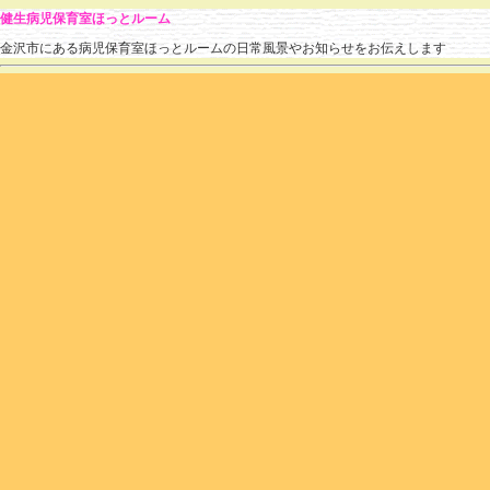
健生病児保育室ほっとルーム
金沢市にある病児保育室ほっとルームの日常風景やお知らせをお伝えします
今週始まったばかりですが…
hotroomstaff
(
2016.07.19 14:36
)
|
あそび
|
個別ページ
|
コメントはまだありません
夏風邪大流行で満室です。
今日の様子です