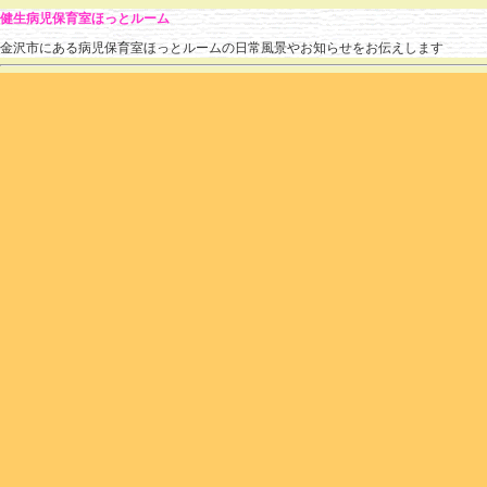
健生病児保育室ほっとルーム
金沢市にある病児保育室ほっとルームの日常風景やお知らせをお伝えします
4月の利用状況
hotroomstaff
(
2021.04.30 10:36
)
|
あそび
,
お願い
,
利用状況
,
流行している疾患
|
個別
昨年と同様、我慢のGWとなりそうですが
皆様いかがお過ごしでしょうか。
まだお天気が良ければ、まだ気分も違うのですが
昨日はずっと雨…雨…
5月の連休は、いい天気になることを祈ります。
さて、4月はのべ108名のお子様が利用されました。
RSウイルス感染症、ノロウイルスの胃腸炎が流行しました。
また、4月入園のお子さまが